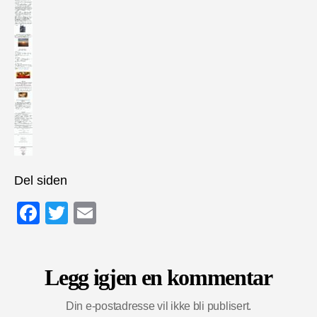
Del siden
F
T
E
a
wi
m
c
tt
ail
Legg igjen en kommentar
e
er
b
Din e-postadresse vil ikke bli publisert.