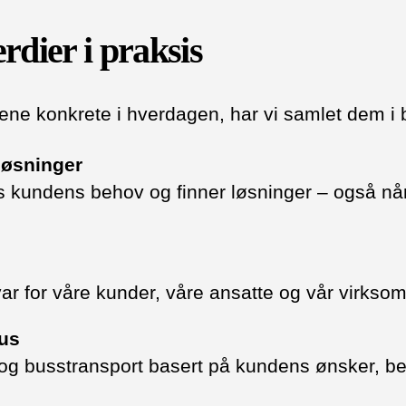
dier i praksis
iene konkrete i hverdagen, har vi samlet dem i
 løsninger
ss kundens behov og finner løsninger – også når
svar for våre kunder, våre ansatte og vår virkso
us
er og busstransport basert på kundens ønsker, b