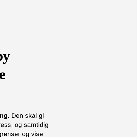
by
e
ing
. Den skal gi
ress, og samtidig
 grenser og vise