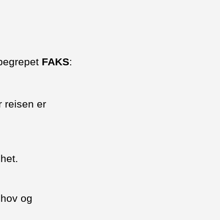
 begrepet
FAKS
:
 reisen er
mhet.
ehov og