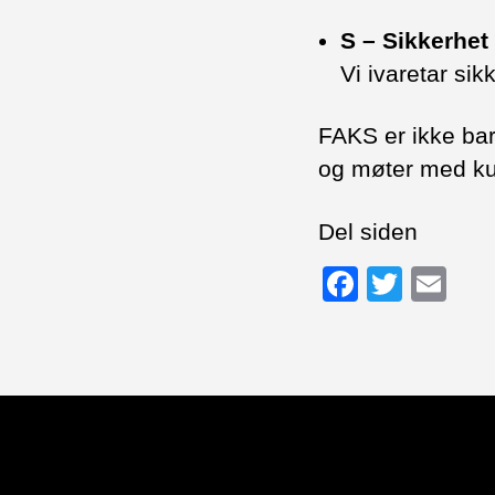
S – Sikkerhet
Vi ivaretar sik
FAKS er ikke bar
og møter med k
Del siden
F
T
E
a
wi
m
c
tt
ail
e
er
b
o