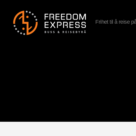
Frihet til å reise 
Freedom
Express