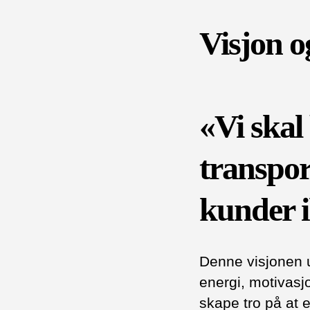
Visjon o
«Vi skal 
transpor
kunder i
Denne visjonen u
energi, motivasj
skape tro på at e