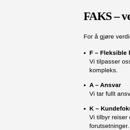
FAKS – ver
For å gjøre verd
F – Fleksible
Vi tilpasser o
kompleks.
A – Ansvar
Vi tar fullt an
K – Kundefok
Vi tilbyr reis
forutsetninger.