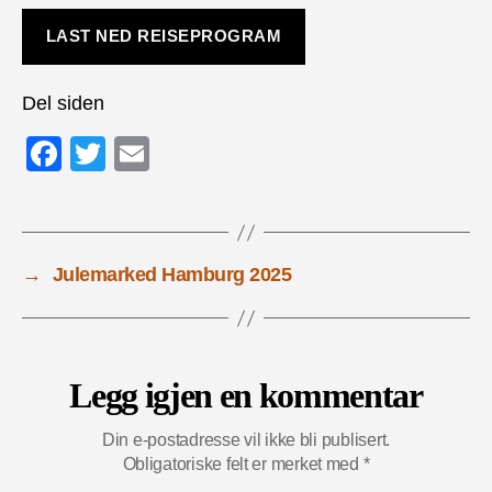
LAST NED REISEPROGRAM
Del siden
F
T
E
a
wi
m
c
tt
ail
e
er
→
Julemarked Hamburg 2025
b
o
o
Legg igjen en kommentar
k
Din e-postadresse vil ikke bli publisert.
Obligatoriske felt er merket med
*