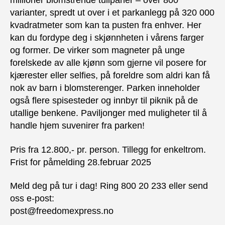
millioner blomstrende tulipaner – over 800
varianter, spredt ut over i et parkanlegg på 320 000
kvadratmeter som kan ta pusten fra enhver. Her
kan du fordype deg i skjønnheten i vårens farger
og former. De virker som magneter på unge
forelskede av alle kjønn som gjerne vil posere for
kjærester eller selfies, på foreldre som aldri kan få
nok av barn i blomsterenger. Parken inneholder
også flere spisesteder og innbyr til piknik på de
utallige benkene. Paviljonger med muligheter til å
handle hjem suvenirer fra parken!
Pris fra 12.800,- pr. person. Tillegg for enkeltrom.
Frist for påmelding 28.februar 2025
Meld deg på tur i dag! Ring 800 20 233 eller send
oss e-post:
post@freedomexpress.no