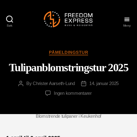
Søk
Meny
Freedom
Express
Categories
PÅMELDINGSTUR
Tulipanblomstringstur 2025
By
Christer Aarseth-Lund
14. januar 2025
Post
Post
author
date
til
Ingen kommentarer
Tulipanblomstringstur
2025
Blomstrende tulipaner i Keukenhof