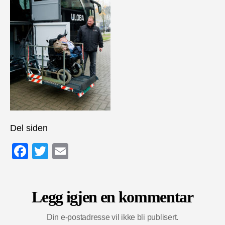
Del siden
F
T
E
a
wi
m
c
tt
ail
Legg igjen en kommentar
e
er
b
Din e-postadresse vil ikke bli publisert.