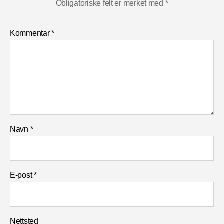
o
Obligatoriske felt er merket med
*
o
Kommentar
*
k
Navn
*
E-post
*
Nettsted