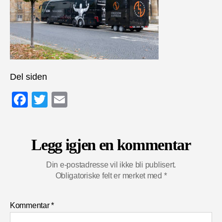
Del siden
F
T
E
a
wi
m
c
tt
ail
Legg igjen en kommentar
e
er
b
Din e-postadresse vil ikke bli publisert.
o
Obligatoriske felt er merket med
*
o
Kommentar
*
k