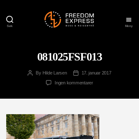
Søk
Meny
Freedom
Express
081025FSF013
By
Hilde Larsen
17. januar 2017
Post
Post
author
date
til
Ingen kommentarer
081025FSF013