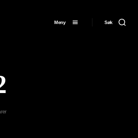
Meny
Søk
2
til
rer
081024FSF092