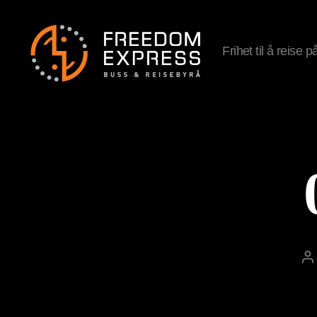
Frihet til å reise 
Freedom
Express
P
a