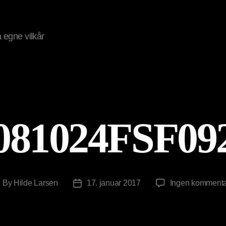
på egne vilkår
081024FSF09
By
Hilde Larsen
17. januar 2017
Ingen kommenta
ost
Post
uthor
date