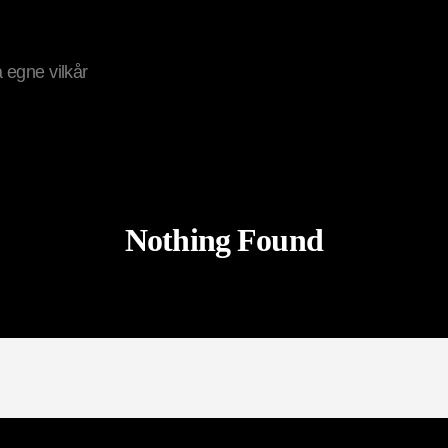
på egne vilkår
Nothing Found