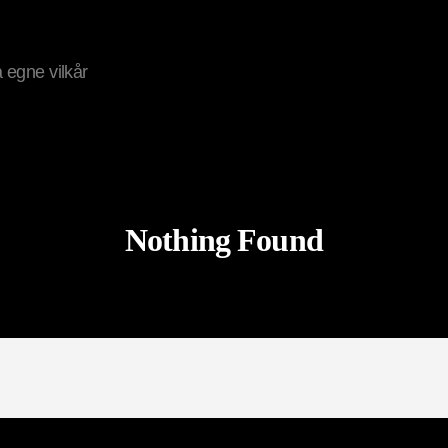
på egne vilkår
Nothing Found