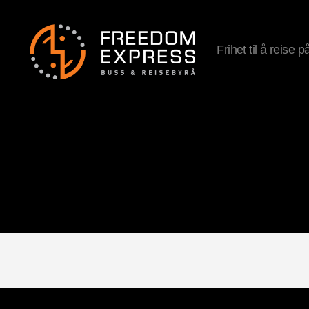
Frihet til å reise 
Freedom
Express